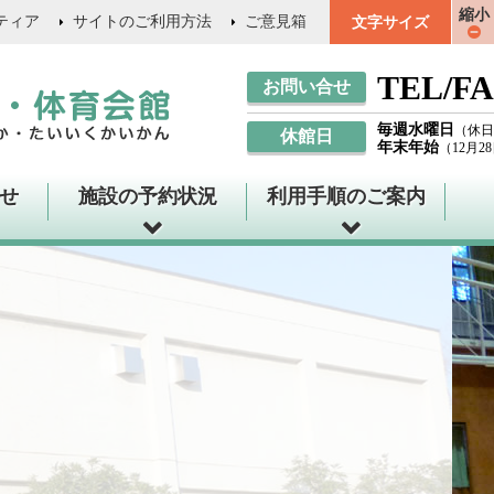
縮小
ティア
サイトのご利用方法
ご意見箱
文字サイズ
TEL/FA
お問い合せ
毎週水曜日
（休日
休館日
年末年始
（12月2
せ
施設の予約状況
利用手順のご案内